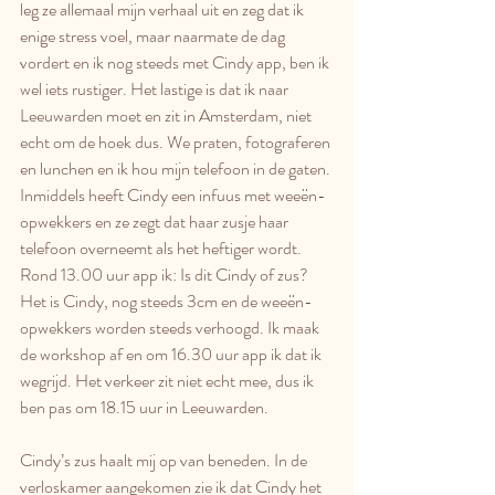
leg ze allemaal mijn verhaal uit en zeg dat ik 
enige stress voel, maar naarmate de dag 
vordert en ik nog steeds met Cindy app, ben ik 
wel iets rustiger. Het lastige is dat ik naar 
Leeuwarden moet en zit in Amsterdam, niet 
echt om de hoek dus. We praten, fotograferen 
en lunchen en ik hou mijn telefoon in de gaten. 
Inmiddels heeft Cindy een infuus met weeën-
opwekkers en ze zegt dat haar zusje haar 
telefoon overneemt als het heftiger wordt. 
Rond 13.00 uur app ik: Is dit Cindy of zus? 
Het is Cindy, nog steeds 3cm en de weeën-
opwekkers worden steeds verhoogd. Ik maak 
de workshop af en om 16.30 uur app ik dat ik 
wegrijd. Het verkeer zit niet echt mee, dus ik 
ben pas om 18.15 uur in Leeuwarden. 
Cindy’s zus haalt mij op van beneden. In de 
verloskamer aangekomen zie ik dat Cindy het 