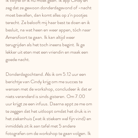
Ik twijfel of ik nu moet gaan. Ik app Cindy en 
zeg dat ze gewoon donderdagavond of -nacht 
moet bevallen, dan komt alles op z’n pootjes 
terecht. Ze belooft mij haar best te doen en ik 
besluit, na wat heen en weer appen, tóch naar 
Amersfoort te gaan. Ik kan altijd weer 
terugrijden als het toch ineens begint. Ik ga 
lekker uit eten met een vriendin en maak een 
goede nacht. 
Donderdagochtend. Als ik om 5.12 uur een 
berichtje van Cindy krijg om me succes te 
wensen met de workshop, concludeer ik dat er 
niets veranderd is sinds gisteren. Om 7.00 
uur krijgt ze een infuus. Daarna appt ze me om 
te zeggen dat het uitloopt omdat het druk is in 
het ziekenhuis (wat ik stiekem wel fijn vind) en 
inmiddels zit ik aan tafel met 5 andere 
fotografen om de workshop te gaan volgen. Ik 