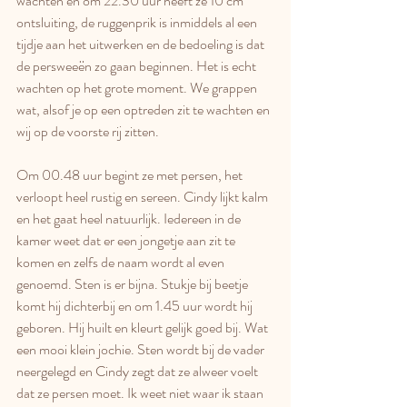
wachten en om 22.30 uur heeft ze 10 cm 
ontsluiting, de ruggenprik is inmiddels al een 
tijdje aan het uitwerken en de bedoeling is dat 
de persweeën zo gaan beginnen. Het is echt 
wachten op het grote moment. We grappen 
wat, alsof je op een optreden zit te wachten en 
wij op de voorste rij zitten. 
Om 00.48 uur begint ze met persen, het 
verloopt heel rustig en sereen. Cindy lijkt kalm 
en het gaat heel natuurlijk. Iedereen in de 
kamer weet dat er een jongetje aan zit te 
komen en zelfs de naam wordt al even 
genoemd. Sten is er bijna. Stukje bij beetje 
komt hij dichterbij en om 1.45 uur wordt hij 
geboren. Hij huilt en kleurt gelijk goed bij. Wat 
een mooi klein jochie. Sten wordt bij de vader 
neergelegd en Cindy zegt dat ze alweer voelt 
dat ze persen moet. Ik weet niet waar ik staan 