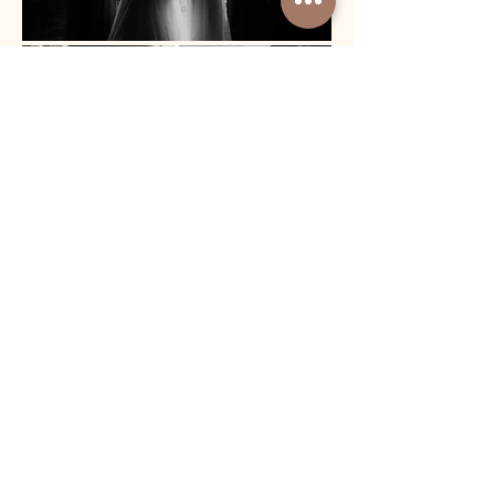
Meer zien
Om voor alle bruidsparen een passend
pakket aan te bieden kan je bij mij je
basispakket uitbreiden met verschillende
opties. In mijn infobrochure staan alle
mogelijkheden. Extra uren, een luxe
album, een second shooter etc. Vragen?
Ben ik nog beschikbaar op jullie datum?
Wil je de brochure ontvangen? Klik dan