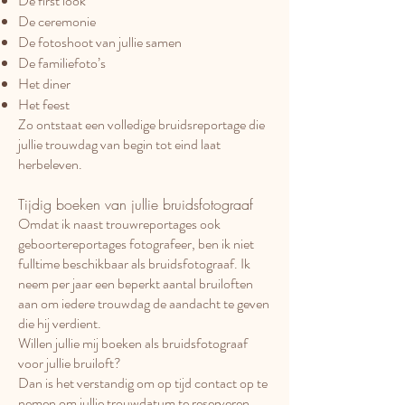
De first look
De ceremonie
De fotoshoot van jullie samen
De familiefoto’s
Het diner
Het feest
Zo ontstaat een volledige bruidsreportage die
jullie trouwdag van begin tot eind laat
herbeleven.
Tijdig boeken van jullie bruidsfotograaf
Omdat ik naast trouwreportages ook
geboortereportages fotografeer, ben ik niet
fulltime beschikbaar als bruidsfotograaf. Ik
neem per jaar een beperkt aantal bruiloften
aan om iedere trouwdag de aandacht te geven
die hij verdient.
Willen jullie mij boeken als bruidsfotograaf
voor jullie bruiloft?
Dan is het verstandig om op tijd contact op te
nemen om jullie trouwdatum te reserveren.