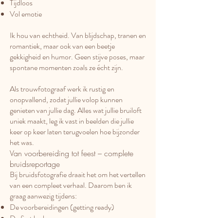
Tijdloos
Vol emotie
Ik hou van echtheid. Van blijdschap, tranen en
romantiek, maar ook van een beetje
gekkigheid en humor. Geen stijve poses, maar
spontane momenten zoals ze écht zijn.
Als trouwfotograaf werk ik rustig en
onopvallend, zodat jullie volop kunnen
genieten van jullie dag. Alles wat jullie bruiloft
uniek maakt, leg ik vast in beelden die jullie
keer op keer laten terugvoelen hoe bijzonder
het was.
Van voorbereiding tot feest – complete
bruidsreportage
Bij bruidsfotografie draait het om het vertellen
van een compleet verhaal. Daarom ben ik
graag aanwezig tijdens:
De voorbereidingen (getting ready)