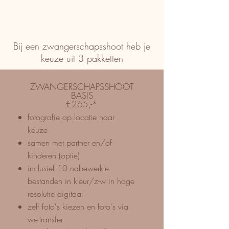
Bij een zwangerschapsshoot heb je
keuze uit 3 pakketten
ZWANGERSCHAPSSHOOT
BASIS
€265,-*
fotografie op locatie naar
keuze
samen met partner en/of
kinderen (optie)
inclusief 10 nabewerkte
bestanden in kleur/z-w in
hoge
resolutie digitaal
zelf foto's kiezen en foto's via
we-transfer