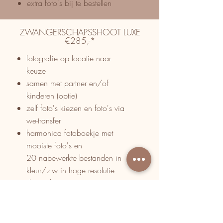
extra foto's bij te bestellen
ZWANGERSCHAPSSHOOT LUXE
€285,-*
fotografie op locatie naar
keuze
samen met partner en/of
kinderen (optie)
zelf foto's kiezen en foto's via
we-transfer
harmonica fotoboekje
met
mooiste foto's en
20
nabewerkte bestanden in
kleur/z-w in hoge resolutie
digitaal
extra foto's bij te bestellen